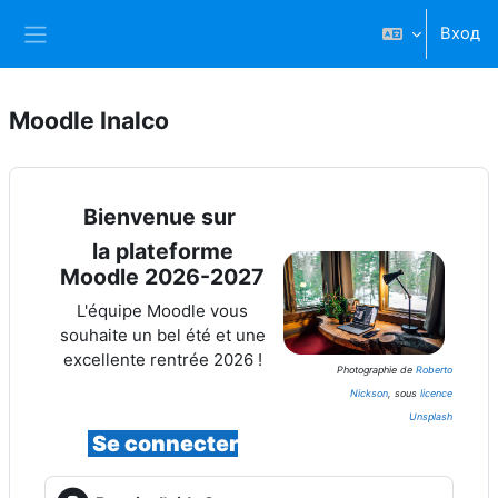
Перейти к основному содержанию
Вход
Боковая панель
Moodle Inalco
Bienvenue sur
la plateforme
Moodle 2026-2027
L'équipe Moodle vous
souhaite un bel été et une
excellente rentrée 2026 !
Photographie de
Roberto
Nickson
, sous
licence
Unsplash
Se connecter