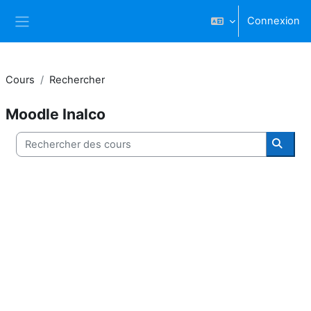
Passer au contenu principal
Connexion
Panneau latéral
Cours
Rechercher
Moodle Inalco
Rechercher des cours
Reche