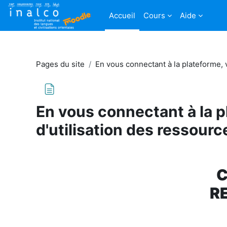
Passer au contenu principal
Accueil
Cours
Aide
Pages du site
En vous connectant à la plateforme, 
En vous connectant à la p
d'utilisation des ressour
Conditions d’achèvement
C
R