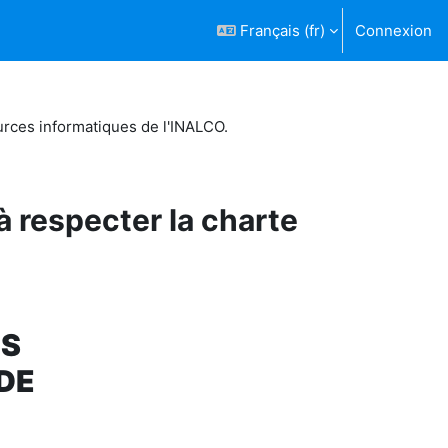
Français ‎(fr)‎
Connexion
urces informatiques de l'INALCO.
 respecter la charte
ES
DE